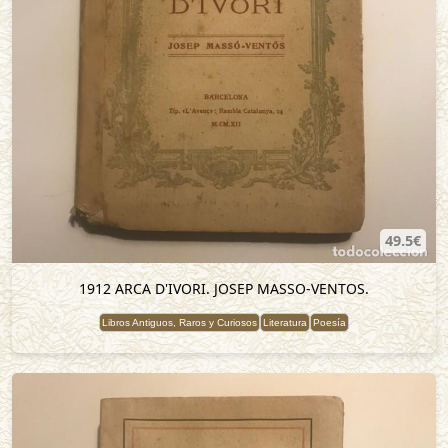
49.5€
1912 ARCA D'IVORI. JOSEP MASSO-VENTOS.
Libros Antiguos, Raros y Curiosos
Literatura
Poesía